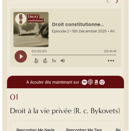
À écouter dès maintenant sur :
01
Droit à la vie privée (R. c. Bykovets)
Rencontrez Me Nayla
Rencontrez Me Tara
Rencont