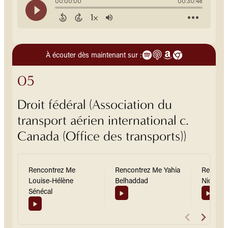
À écouter dès maintenant sur :
05
Droit fédéral (Association du
transport aérien international c.
Canada (Office des transports))
Rencontrez Me
Rencontrez Me Yahia
Rencont
Louise-Hélène
Belhaddad
Nicolas
Sénécal