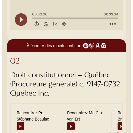
À écouter dès maintenant sur :
02
Droit constitutionnel – Québec
(Procureure générale) c. 9147-0732
Québec Inc.
Rencontrez Pr.
Rencontrez Me Gib
Rencont
Stéphane Beaulac
van Ert
Brun